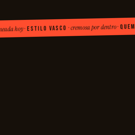
QUEMADA 
· cremosa por dentro ·
ESTILO VASCO
hoy ·